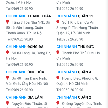
Xuân, TP Hà Nội
Chí Minh
Tel:0969.26.90.90
Tel:0969.26.90.90
CHI NHÁNH
THANH XUÂN
CHI NHÁNH
QUẬN 12
Tầng 3 Tòa Nhà N4D, Số
Số 1 Khu Dân Cư An
50 Lê Văn Lương, Quận
Sương, P. Tân Hưng Thuận,
Thanh Xuân, TP Hà Nội
Quận 12, Hồ Chí Minh
Tel:0969.26.90.90
Tel:0969.26.90.90
CHI NHÁNH
ĐỐNG ĐA
CHI NHÁNH
THỦ ĐỨC
Số 83 Láng Hạ, Đống Đa,
Thành Phố Thủ Đức, Hồ
Hà Nội
Chí Minh
Tel:0969.26.90.90
Tel:0969.26.90.90
CHI NHÁNH
ỨNG HÒA
CHI NHÁNH
QUẬN 4
Số 40 Trần Đăng Ninh,
Hoàng Diệu, Phường 8,
Vân Đình, Ứng Hòa, Hà Nội
Quận 4, Hồ Chí Minh
Tel:0969.26.90.90
Tel:0969.26.90.90
CHI NHÁNH
GIA LÂM
CHI NHÁNH
QUẬN 2
Nguyễn Đức Thuận, tổ
Đường Nguyễn Duy Trinh,