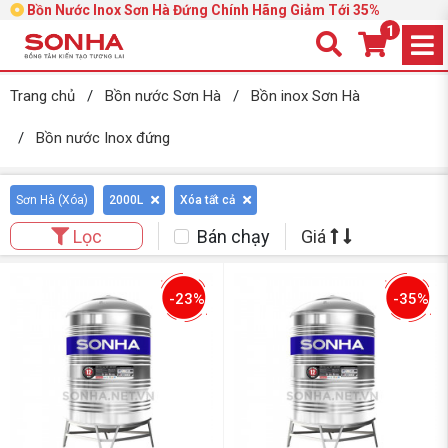
Bồn Nước Inox Sơn Hà Đứng Chính Hãng Giảm Tới 35%
1
Trang chủ
/
Bồn nước Sơn Hà
/
Bồn inox Sơn Hà
/
Bồn nước Inox đứng
Sơn Hà (
Xóa
)
2000L
Xóa tất cả
Bán chạy
Giá
Lọc
-23%
-35%