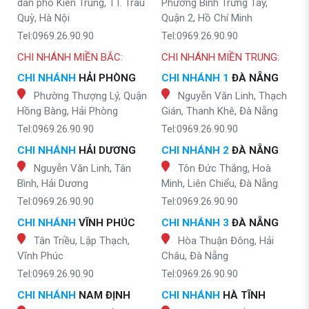
dân phố Kiên Trung, TT. Trâu
Phường Bình Trưng Tây,
Quỳ, Hà Nội
Quận 2, Hồ Chí Minh
Tel:0969.26.90.90
Tel:0969.26.90.90
CHI NHÁNH MIỀN BẮC:
CHI NHÁNH MIỀN TRUNG:
CHI NHÁNH
HẢI PHÒNG
CHI NHÁNH 1
ĐÀ NẴNG
Phường Thượng Lý, Quận
Nguyễn Văn Linh, Thạch
Hồng Bàng, Hải Phòng
Gián, Thanh Khê, Đà Nẵng
Tel:0969.26.90.90
Tel:0969.26.90.90
CHI NHÁNH
HẢI DƯƠNG
CHI NHÁNH 2
ĐÀ NẴNG
Nguyễn Văn Linh, Tân
Tôn Đức Thắng, Hoà
Bình, Hải Dương
Minh, Liên Chiểu, Đà Nẵng
Tel:0969.26.90.90
Tel:0969.26.90.90
CHI NHÁNH
VĨNH PHÚC
CHI NHÁNH 3
ĐÀ NẴNG
Tân Triều, Lập Thạch,
Hòa Thuận Đông, Hải
Vĩnh Phúc
Châu, Đà Nẵng
Tel:0969.26.90.90
Tel:0969.26.90.90
CHI NHÁNH
NAM ĐỊNH
CHI NHÁNH
HÀ TĨNH