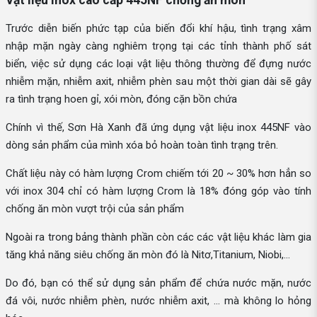
Trước diễn biến phức tạp của biến đổi khí hậu, tình trạng xâm
nhập mặn ngày càng nghiêm trọng tại các tỉnh thành phố sát
biển, việc sử dụng các loại vật liệu thông thường để đựng nước
nhiễm mặn, nhiễm axit, nhiễm phèn sau một thời gian dài sẽ gây
ra tình trạng hoen gỉ, xói mòn, đóng cặn bồn chứa
Chính vì thế, Sơn Hà Xanh đã ứng dụng vật liệu inox 445NF vào
dòng sản phẩm của mình xóa bỏ hoàn toàn tình trạng trên.
Chất liệu này có hàm lượng Crom chiếm tới 20 ~ 30% hơn hẳn so
với inox 304 chỉ có hàm lượng Crom là 18% đóng góp vào tính
chống ăn mòn vượt trội của sản phẩm
Ngoài ra trong bảng thành phần còn các các vật liệu khác làm gia
tăng khả năng siêu chống ăn mòn đó là Nitơ,Titanium, Niobi,...
Do đó, bạn có thể sử dụng sản phẩm để chứa nước mặn, nước
đá vôi, nước nhiễm phèn, nước nhiễm axit, … mà không lo hỏng