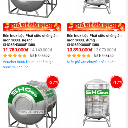
Bồn Inox Lộc Phát siêu chống ăn
Bồn Inox Lộc Phát siêu chống ăn
mòn 3000L ngang -
mòn 3000L đứng -
SHG68N3000F1380
SHG68D3000F1380
11.780.000đ
10.890.000đ
14.140.000đ
13.070.000đ
Đã bán
8892
Đã bán
5139
Voucher 500K khi mua thêm lọc
Miễn phí vận chuyển toàn quốc
nước đầu nguồn
-37%
-17%