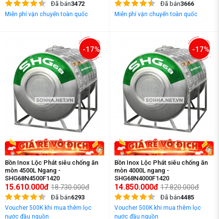
Đã bán
3472
Đã bán
3666
Miễn phí vận chuyển toàn quốc
Miễn phí vận chuyển toàn quốc
-17%
-17%
Bồn Inox Lộc Phát siêu chống ăn
Bồn Inox Lộc Phát siêu chống ăn
mòn 4500L Ngang -
mòn 4000L ngang -
SHG68N4500F1420
SHG68N4000F1420
15.610.000đ
14.850.000đ
18.730.000đ
17.820.000đ
Đã bán
6293
Đã bán
4485
Voucher 500K khi mua thêm lọc
Voucher 500K khi mua thêm lọc
nước đầu nguồn
nước đầu nguồn