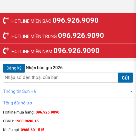
096.926.9090
HOTLINE MIỀN BẮC
096.926.9090
HOTLINE MIỀN TRUNG
096.926.9090
HOTLINE MIỀN NAM
Nhận báo giá 2026
Đăng ký
GỬI
Thông tin Sơn Hà
Tổng đài hỗ trợ
Hotline mua hàng:
096.926.9090
CSKH:
1900.9696.15
Khiếu nại:
0968.60.1515