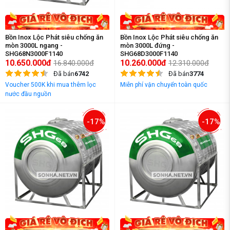
Bồn Inox Lộc Phát siêu chống ăn
Bồn Inox Lộc Phát siêu chống ăn
mòn 3000L ngang -
mòn 3000L đứng -
SHG68N3000F1140
SHG68D3000F1140
10.650.000đ
10.260.000đ
16.840.000đ
12.310.000đ
Đã bán
6742
Đã bán
3774
Voucher 500K khi mua thêm lọc
Miễn phí vận chuyển toàn quốc
nước đầu nguồn
-17%
-17%