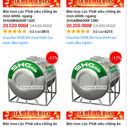
Bồn Inox Lộc Phát siêu chống ăn
Bồn Inox Lộc Phát siêu chống ăn
mòn 6000L ngang -
mòn 6000L ngang -
SHG68N6000F1420
SHG68N6000F1380
20.520.000đ
20.250.000đ
24.620.000đ
24.300.000đ
Đã bán
3815
Đã bán
6215
Voucher 500K khi mua thêm lọc
Voucher 500K khi mua thêm lọc
nước đầu nguồn
nước đầu nguồn
-17%
-17%
Bồn Inox Lộc Phát siêu chống ăn
Bồn Inox Lộc Phát siêu chống ăn