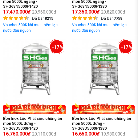
mòn 5000L ngang -
mòn 5000L ngang -
SHG68N5000F1420
SHG68N5000F1380
17.470.000đ
17.350.000đ
20.960.000đ
20.820.000đ
Đã bán
8215
Đã bán
7758
Voucher 500K khi mua thêm lọc
Voucher 500K khi mua thêm lọc
nước đầu nguồn
nước đầu nguồn
-17%
-17%
Bồn Inox Lộc Phát siêu chống ăn
Bồn Inox Lộc Phát siêu chống ăn
mòn 5000L đứng -
mòn 5000L đứng -
SHG68D5000F1420
SHG68D5000F1380
16.760.000đ
16.650.000đ
20.110.000đ
19.980.000đ