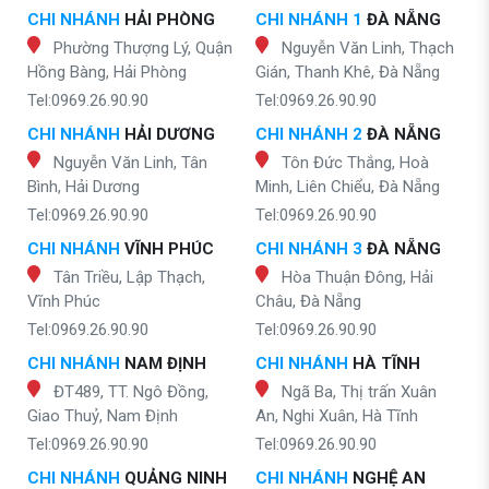
CHI NHÁNH
HẢI PHÒNG
CHI NHÁNH 1
ĐÀ NẴNG
Phường Thượng Lý, Quận
Nguyễn Văn Linh, Thạch
Hồng Bàng, Hải Phòng
Gián, Thanh Khê, Đà Nẵng
Tel:0969.26.90.90
Tel:0969.26.90.90
CHI NHÁNH
HẢI DƯƠNG
CHI NHÁNH 2
ĐÀ NẴNG
Nguyễn Văn Linh, Tân
Tôn Đức Thắng, Hoà
Bình, Hải Dương
Minh, Liên Chiểu, Đà Nẵng
Tel:0969.26.90.90
Tel:0969.26.90.90
CHI NHÁNH
VĨNH PHÚC
CHI NHÁNH 3
ĐÀ NẴNG
Tân Triều, Lập Thạch,
Hòa Thuận Đông, Hải
Vĩnh Phúc
Châu, Đà Nẵng
Tel:0969.26.90.90
Tel:0969.26.90.90
CHI NHÁNH
NAM ĐỊNH
CHI NHÁNH
HÀ TĨNH
ĐT489, TT. Ngô Đồng,
Ngã Ba, Thị trấn Xuân
Giao Thuỷ, Nam Định
An, Nghi Xuân, Hà Tĩnh
Tel:0969.26.90.90
Tel:0969.26.90.90
CHI NHÁNH
QUẢNG NINH
CHI NHÁNH
NGHỆ AN