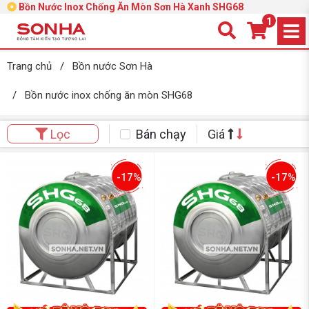
Bồn Nước Inox Chống Ăn Mòn Sơn Hà Xanh SHG68
1
Trang chủ
/
Bồn nước Sơn Hà
/
Bồn nước inox chống ăn mòn SHG68
Bán chạy
Giá
Lọc
-17%
-17%