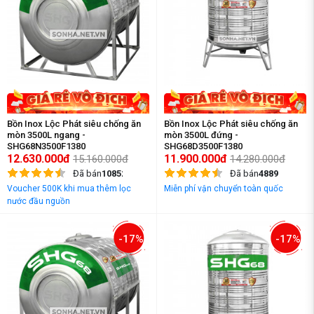
Bồn Inox Lộc Phát siêu chống ăn
Bồn Inox Lộc Phát siêu chống ăn
mòn 3500L ngang -
mòn 3500L đứng -
SHG68N3500F1380
SHG68D3500F1380
12.630.000đ
11.900.000đ
15.160.000đ
14.280.000đ
Đã bán
10852
Đã bán
4889
Voucher 500K khi mua thêm lọc
Miễn phí vận chuyển toàn quốc
nước đầu nguồn
-17%
-17%