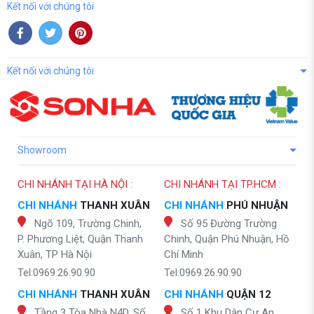
Kết nối với chúng tôi
Kết nối với chúng tôi
Showroom
CHI NHÁNH TẠI HÀ NỘI :
CHI NHÁNH TẠI TP.HCM :
CHI NHÁNH
THANH XUÂN
CHI NHÁNH
PHÚ NHUẬN
Ngõ 109, Trường Chinh,
Số 95 Đường Trường
P. Phương Liệt, Quận Thanh
Chinh, Quận Phú Nhuận, Hồ
Xuân, TP Hà Nội
Chí Minh
Tel:0969.26.90.90
Tel:0969.26.90.90
CHI NHÁNH
THANH XUÂN
CHI NHÁNH
QUẬN 12
Tầng 3 Tòa Nhà N4D, Số
Số 1 Khu Dân Cư An