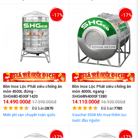
-17%
-17%
Bồn Inox Lộc Phát siêu chống ăn
Bồn Inox Lộc Phát siêu chống ăn
mòn 4500L đứng -
mòn 4000L ngang -
SHG68D4500F1420
SHG68N4000F1380
14.490.000đ
14.110.000đ
17.390.000đ
16.930.000đ
Đã bán
2870
Đã bán
7785
Miễn phí vận chuyển toàn quốc
Voucher 500K khi mua thêm lọc
nước đầu nguồn
-17%
-17%