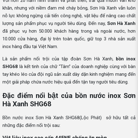
Với hơn 20 năm hình thành và phát triển, trải qua muôn vàn khó
khăn, nhưng với niềm đam mê cháy bỏng, Sơn Hà Xanh vẫn luôn
nỗ lực không ngừng cải tiến công nghệ, vật liệu để nâng cao chất
lượng sản phẩm phục vụ người tiêu dùng. Đến nay,
Sơn Hà Xanh
đã phục vụ hơn 50.000 khách hàng trong và ngoài nước, hơn
10.000 cửa hàng, đại lý trên toàn quốc, giữ top 3 nhà sản xuất
inox hàng đầu tại Việt Nam.
Là sản phẩm nổi trội của tập đoàn Sơn Hà Xanh,
bồn inox
SHG68
là kết tinh của chữ “Tâm” của doanh nghiệp cùng với bàn
tay khéo léo của đội ngũ sản xuất dày dặn kinh nghiệm mang đến
một giải pháp chứa nước hiệu quả đến tận tay người tiêu dùng.
Đặc điểm nổi bật của bồn nước inox Sơn
Hà Xanh SHG68
Bồn nước inox Sơn Hà Xanh SHG68(Lộc Phát) sở hữu tất cả
những đặc điểm nổi trội sau:
Vật liệu inox cao cấp 445NF chống ăn mòn