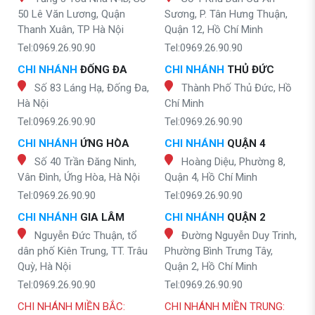
50 Lê Văn Lương, Quận
Sương, P. Tân Hưng Thuận,
Thanh Xuân, TP Hà Nội
Quận 12, Hồ Chí Minh
Tel:0969.26.90.90
Tel:0969.26.90.90
CHI NHÁNH
ĐỐNG ĐA
CHI NHÁNH
THỦ ĐỨC
Số 83 Láng Hạ, Đống Đa,
Thành Phố Thủ Đức, Hồ
Hà Nội
Chí Minh
Tel:0969.26.90.90
Tel:0969.26.90.90
CHI NHÁNH
ỨNG HÒA
CHI NHÁNH
QUẬN 4
Số 40 Trần Đăng Ninh,
Hoàng Diệu, Phường 8,
Vân Đình, Ứng Hòa, Hà Nội
Quận 4, Hồ Chí Minh
Tel:0969.26.90.90
Tel:0969.26.90.90
CHI NHÁNH
GIA LÂM
CHI NHÁNH
QUẬN 2
Nguyễn Đức Thuận, tổ
Đường Nguyễn Duy Trinh,
dân phố Kiên Trung, TT. Trâu
Phường Bình Trưng Tây,
Quỳ, Hà Nội
Quận 2, Hồ Chí Minh
Tel:0969.26.90.90
Tel:0969.26.90.90
CHI NHÁNH MIỀN BẮC:
CHI NHÁNH MIỀN TRUNG: