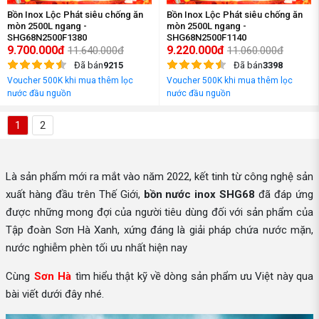
Bồn Inox Lộc Phát siêu chống ăn
Bồn Inox Lộc Phát siêu chống ăn
mòn 2500L ngang -
mòn 2500L ngang -
SHG68N2500F1380
SHG68N2500F1140
9.700.000đ
9.220.000đ
11.640.000đ
11.060.000đ
Đã bán
9215
Đã bán
3398
Voucher 500K khi mua thêm lọc
Voucher 500K khi mua thêm lọc
nước đầu nguồn
nước đầu nguồn
1
2
Là sản phẩm mới ra mắt vào năm 2022, kết tinh từ công nghệ sản
xuất hàng đầu trên Thế Giới,
bồn nước inox SHG68
đã đáp ứng
được những mong đợi của người tiêu dùng đối với sản phẩm của
Tập đoàn Sơn Hà Xanh, xứng đáng là giải pháp chứa nước mặn,
nước nghiễm phèn tối ưu nhất hiện nay
Cùng
Sơn Hà
tìm hiểu thật kỹ về dòng sản phẩm ưu Việt này qua
bài viết dưới đây nhé.