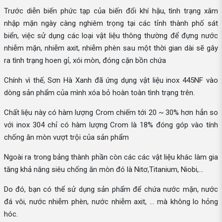
Trước diễn biến phức tạp của biến đổi khí hậu, tình trạng xâm
nhập mặn ngày càng nghiêm trọng tại các tỉnh thành phố sát
biển, việc sử dụng các loại vật liệu thông thường để đựng nước
nhiễm mặn, nhiễm axit, nhiễm phèn sau một thời gian dài sẽ gây
ra tình trạng hoen gỉ, xói mòn, đóng cặn bồn chứa
Chính vì thế, Sơn Hà Xanh đã ứng dụng vật liệu inox 445NF vào
dòng sản phẩm của mình xóa bỏ hoàn toàn tình trạng trên.
Chất liệu này có hàm lượng Crom chiếm tới 20 ~ 30% hơn hẳn so
với inox 304 chỉ có hàm lượng Crom là 18% đóng góp vào tính
chống ăn mòn vượt trội của sản phẩm
Ngoài ra trong bảng thành phần còn các các vật liệu khác làm gia
tăng khả năng siêu chống ăn mòn đó là Nitơ,Titanium, Niobi,...
Do đó, bạn có thể sử dụng sản phẩm để chứa nước mặn, nước
đá vôi, nước nhiễm phèn, nước nhiễm axit, … mà không lo hỏng
hóc.