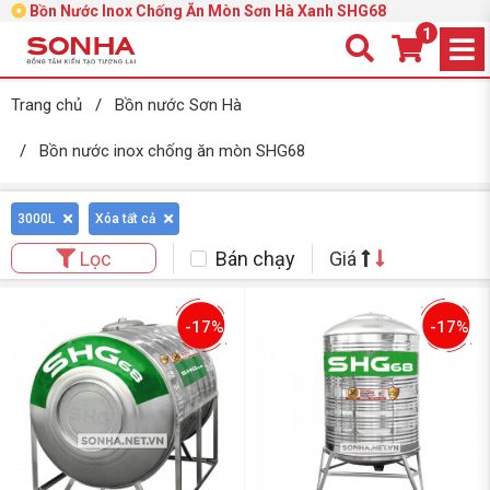
Bồn Nước Inox Chống Ăn Mòn Sơn Hà Xanh SHG68
1
Trang chủ
/
Bồn nước Sơn Hà
/
Bồn nước inox chống ăn mòn SHG68
3000L
Xóa tất cả
Bán chạy
Giá
Lọc
-17%
-17%