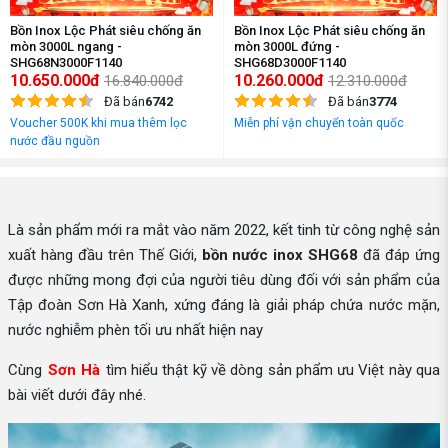
Bồn Inox Lộc Phát siêu chống ăn
Bồn Inox Lộc Phát siêu chống ăn
mòn 3000L ngang -
mòn 3000L đứng -
SHG68N3000F1140
SHG68D3000F1140
10.650.000đ
10.260.000đ
16.840.000đ
12.310.000đ
Đã bán
6742
Đã bán
3774
Voucher 500K khi mua thêm lọc
Miễn phí vận chuyển toàn quốc
nước đầu nguồn
Là sản phẩm mới ra mắt vào năm 2022, kết tinh từ công nghệ sản
xuất hàng đầu trên Thế Giới,
bồn nước inox SHG68
đã đáp ứng
được những mong đợi của người tiêu dùng đối với sản phẩm của
Tập đoàn Sơn Hà Xanh, xứng đáng là giải pháp chứa nước mặn,
nước nghiễm phèn tối ưu nhất hiện nay
Cùng
Sơn Hà
tìm hiểu thật kỹ về dòng sản phẩm ưu Việt này qua
bài viết dưới đây nhé.