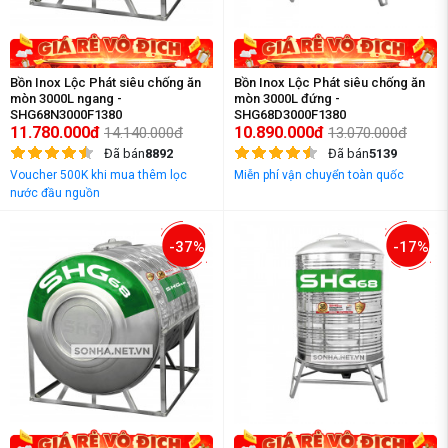
Bồn Inox Lộc Phát siêu chống ăn
Bồn Inox Lộc Phát siêu chống ăn
mòn 3000L ngang -
mòn 3000L đứng -
SHG68N3000F1380
SHG68D3000F1380
11.780.000đ
10.890.000đ
14.140.000đ
13.070.000đ
Đã bán
8892
Đã bán
5139
Voucher 500K khi mua thêm lọc
Miễn phí vận chuyển toàn quốc
nước đầu nguồn
-37%
-17%