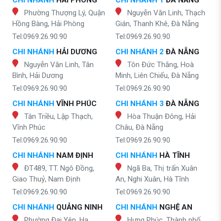
CHI NHÁNH
HẢI PHÒNG
CHI NHÁNH 1
ĐÀ NẴNG
Phường Thượng Lý, Quận
Nguyễn Văn Linh, Thạch
Hồng Bàng, Hải Phòng
Gián, Thanh Khê, Đà Nẵng
Tel:0969.26.90.90
Tel:0969.26.90.90
CHI NHÁNH
HẢI DƯƠNG
CHI NHÁNH 2
ĐÀ NẴNG
Nguyễn Văn Linh, Tân
Tôn Đức Thắng, Hoà
Bình, Hải Dương
Minh, Liên Chiểu, Đà Nẵng
Tel:0969.26.90.90
Tel:0969.26.90.90
CHI NHÁNH
VĨNH PHÚC
CHI NHÁNH 3
ĐÀ NẴNG
Tân Triều, Lập Thạch,
Hòa Thuận Đông, Hải
Vĩnh Phúc
Châu, Đà Nẵng
Tel:0969.26.90.90
Tel:0969.26.90.90
CHI NHÁNH
NAM ĐỊNH
CHI NHÁNH
HÀ TĨNH
ĐT489, TT. Ngô Đồng,
Ngã Ba, Thị trấn Xuân
Giao Thuỷ, Nam Định
An, Nghi Xuân, Hà Tĩnh
Tel:0969.26.90.90
Tel:0969.26.90.90
CHI NHÁNH
QUẢNG NINH
CHI NHÁNH
NGHỆ AN
Phường Đại Yên, Hạ
Hưng Phúc, Thành phố