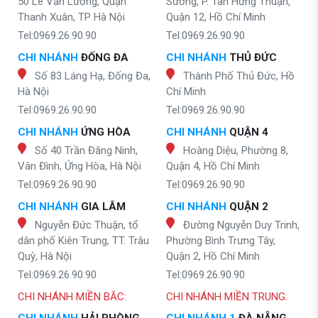
50 Lê Văn Lương, Quận
Sương, P. Tân Hưng Thuận,
Thanh Xuân, TP Hà Nội
Quận 12, Hồ Chí Minh
Tel:0969.26.90.90
Tel:0969.26.90.90
CHI NHÁNH
ĐỐNG ĐA
CHI NHÁNH
THỦ ĐỨC
Số 83 Láng Hạ, Đống Đa,
Thành Phố Thủ Đức, Hồ
Hà Nội
Chí Minh
Tel:0969.26.90.90
Tel:0969.26.90.90
CHI NHÁNH
ỨNG HÒA
CHI NHÁNH
QUẬN 4
Số 40 Trần Đăng Ninh,
Hoàng Diệu, Phường 8,
Vân Đình, Ứng Hòa, Hà Nội
Quận 4, Hồ Chí Minh
Tel:0969.26.90.90
Tel:0969.26.90.90
CHI NHÁNH
GIA LÂM
CHI NHÁNH
QUẬN 2
Nguyễn Đức Thuận, tổ
Đường Nguyễn Duy Trinh,
dân phố Kiên Trung, TT. Trâu
Phường Bình Trưng Tây,
Quỳ, Hà Nội
Quận 2, Hồ Chí Minh
Tel:0969.26.90.90
Tel:0969.26.90.90
CHI NHÁNH MIỀN BẮC:
CHI NHÁNH MIỀN TRUNG: