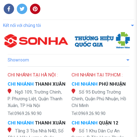
Kết nối với chúng tôi
Showroom
CHI NHÁNH TẠI HÀ NỘI :
CHI NHÁNH TẠI TP.HCM :
CHI NHÁNH
THANH XUÂN
CHI NHÁNH
PHÚ NHUẬN
Ngõ 109, Trường Chinh,
Số 95 Đường Trường
P. Phương Liệt, Quận Thanh
Chinh, Quận Phú Nhuận, Hồ
Xuân, TP Hà Nội
Chí Minh
Tel:0969.26.90.90
Tel:0969.26.90.90
CHI NHÁNH
THANH XUÂN
CHI NHÁNH
QUẬN 12
Tầng 3 Tòa Nhà N4D, Số
Số 1 Khu Dân Cư An