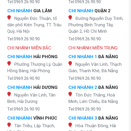
Tel:0969.26.90.90
Tel:0969.26.90.90
CHI NHÁNH
GIA LÂM
CHI NHÁNH
QUẬN 2
Nguyễn Đức Thuận, tổ
Đường Nguyễn Duy Trinh,
dân phố Kiên Trung, TT. Trâu
Phường Bình Trưng Tây,
Quỳ, Hà Nội
Quận 2, Hồ Chí Minh
Tel:0969.26.90.90
Tel:0969.26.90.90
CHI NHÁNH MIỀN BẮC:
CHI NHÁNH MIỀN TRUNG:
CHI NHÁNH
HẢI PHÒNG
CHI NHÁNH 1
ĐÀ NẴNG
Phường Thượng Lý, Quận
Nguyễn Văn Linh, Thạch
Hồng Bàng, Hải Phòng
Gián, Thanh Khê, Đà Nẵng
Tel:0969.26.90.90
Tel:0969.26.90.90
CHI NHÁNH
HẢI DƯƠNG
CHI NHÁNH 2
ĐÀ NẴNG
Nguyễn Văn Linh, Tân
Tôn Đức Thắng, Hoà
Bình, Hải Dương
Minh, Liên Chiểu, Đà Nẵng
Tel:0969.26.90.90
Tel:0969.26.90.90
CHI NHÁNH
VĨNH PHÚC
CHI NHÁNH 3
ĐÀ NẴNG
Tân Triều, Lập Thạch,
Hòa Thuận Đông, Hải