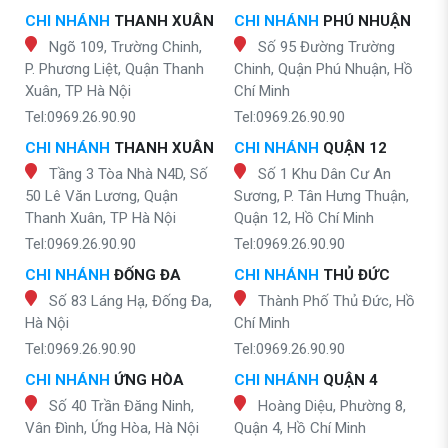
CHI NHÁNH
THANH XUÂN
CHI NHÁNH
PHÚ NHUẬN
Ngõ 109, Trường Chinh,
Số 95 Đường Trường
P. Phương Liệt, Quận Thanh
Chinh, Quận Phú Nhuận, Hồ
Xuân, TP Hà Nội
Chí Minh
Tel:0969.26.90.90
Tel:0969.26.90.90
CHI NHÁNH
THANH XUÂN
CHI NHÁNH
QUẬN 12
Tầng 3 Tòa Nhà N4D, Số
Số 1 Khu Dân Cư An
50 Lê Văn Lương, Quận
Sương, P. Tân Hưng Thuận,
Thanh Xuân, TP Hà Nội
Quận 12, Hồ Chí Minh
Tel:0969.26.90.90
Tel:0969.26.90.90
CHI NHÁNH
ĐỐNG ĐA
CHI NHÁNH
THỦ ĐỨC
Số 83 Láng Hạ, Đống Đa,
Thành Phố Thủ Đức, Hồ
Hà Nội
Chí Minh
Tel:0969.26.90.90
Tel:0969.26.90.90
CHI NHÁNH
ỨNG HÒA
CHI NHÁNH
QUẬN 4
Số 40 Trần Đăng Ninh,
Hoàng Diệu, Phường 8,
Vân Đình, Ứng Hòa, Hà Nội
Quận 4, Hồ Chí Minh