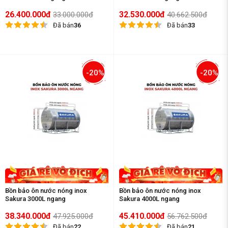
26.400.000đ
32.530.000đ
33.000.000đ
40.662.500đ
Đã bán
36
Đã bán
33
-20%
-20%
Bồn bảo ôn nước nóng inox
Bồn bảo ôn nước nóng inox
Sakura 3000L ngang
Sakura 4000L ngang
38.340.000đ
45.410.000đ
47.925.000đ
56.762.500đ
Đã bán
22
Đã bán
21