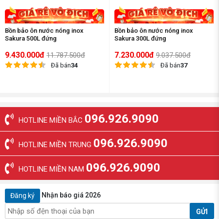
Bồn bảo ôn nước nóng inox
Bồn bảo ôn nước nóng inox
Sakura 500L đứng
Sakura 300L đứng
9.430.000đ
7.230.000đ
11.787.500đ
9.037.500đ
Đã bán
34
Đã bán
37
096.926.9090
HOTLINE MIỀN BẮC
096.926.9090
HOTLINE MIỀN TRUNG
096.926.9090
HOTLINE MIỀN NAM
Nhận báo giá 2026
Đăng ký
GỬI