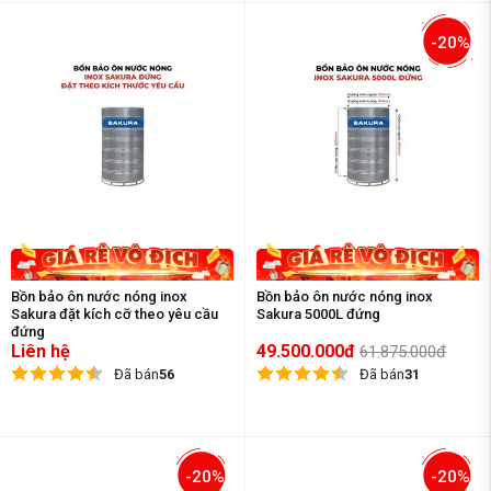
-20%
Bồn bảo ôn nước nóng inox
Bồn bảo ôn nước nóng inox
Sakura đặt kích cỡ theo yêu cầu
Sakura 5000L đứng
đứng
Liên hệ
49.500.000đ
61.875.000đ
Đã bán
56
Đã bán
31
-20%
-20%