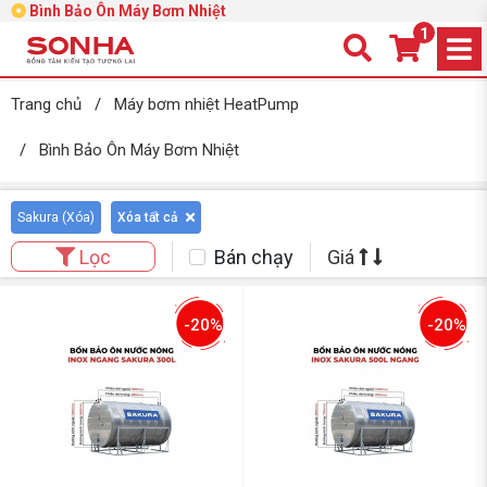
Bình Bảo Ôn Máy Bơm Nhiệt
1
Trang chủ
/
Máy bơm nhiệt HeatPump
/
Bình Bảo Ôn Máy Bơm Nhiệt
Sakura (
Xóa
)
Xóa tất cả
Bán chạy
Giá
Lọc
-20%
-20%