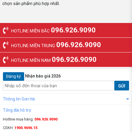
chọn sản phẩm phù hợp nhất.
096.926.9090
HOTLINE MIỀN BẮC
096.926.9090
HOTLINE MIỀN TRUNG
096.926.9090
HOTLINE MIỀN NAM
Nhận báo giá 2026
Đăng ký
GỬI
Thông tin Sơn Hà
Tổng đài hỗ trợ
Hotline mua hàng:
096.926.9090
CSKH:
1900.9696.15