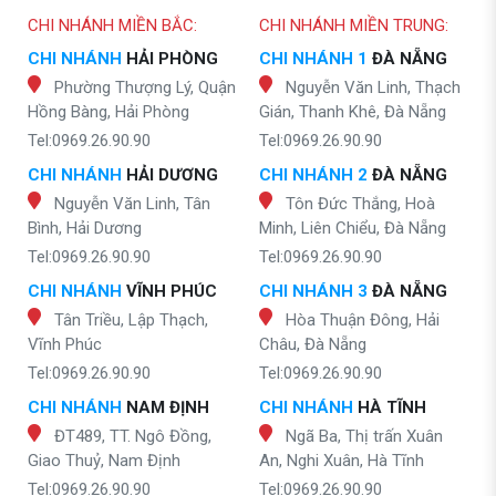
CHI NHÁNH MIỀN BẮC:
CHI NHÁNH MIỀN TRUNG:
CHI NHÁNH
HẢI PHÒNG
CHI NHÁNH 1
ĐÀ NẴNG
Phường Thượng Lý, Quận
Nguyễn Văn Linh, Thạch
Hồng Bàng, Hải Phòng
Gián, Thanh Khê, Đà Nẵng
Tel:0969.26.90.90
Tel:0969.26.90.90
CHI NHÁNH
HẢI DƯƠNG
CHI NHÁNH 2
ĐÀ NẴNG
Nguyễn Văn Linh, Tân
Tôn Đức Thắng, Hoà
Bình, Hải Dương
Minh, Liên Chiểu, Đà Nẵng
Tel:0969.26.90.90
Tel:0969.26.90.90
CHI NHÁNH
VĨNH PHÚC
CHI NHÁNH 3
ĐÀ NẴNG
Tân Triều, Lập Thạch,
Hòa Thuận Đông, Hải
Vĩnh Phúc
Châu, Đà Nẵng
Tel:0969.26.90.90
Tel:0969.26.90.90
CHI NHÁNH
NAM ĐỊNH
CHI NHÁNH
HÀ TĨNH
ĐT489, TT. Ngô Đồng,
Ngã Ba, Thị trấn Xuân
Giao Thuỷ, Nam Định
An, Nghi Xuân, Hà Tĩnh
Tel:0969.26.90.90
Tel:0969.26.90.90