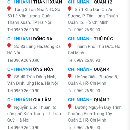
CHI NHÁNH
THANH XUÂN
CHI NHÁNH
QUẬN 12
Tầng 3 Tòa Nhà N4D, Số
Số 1 Khu Dân Cư An
50 Lê Văn Lương, Quận
Sương, P. Tân Hưng Thuận,
Thanh Xuân, TP Hà Nội
Quận 12, Hồ Chí Minh
Tel:0969.26.90.90
Tel:0969.26.90.90
CHI NHÁNH
ĐỐNG ĐA
CHI NHÁNH
THỦ ĐỨC
Số 83 Láng Hạ, Đống Đa,
Thành Phố Thủ Đức, Hồ
Hà Nội
Chí Minh
Tel:0969.26.90.90
Tel:0969.26.90.90
CHI NHÁNH
ỨNG HÒA
CHI NHÁNH
QUẬN 4
Số 40 Trần Đăng Ninh,
Hoàng Diệu, Phường 8,
Vân Đình, Ứng Hòa, Hà Nội
Quận 4, Hồ Chí Minh
Tel:0969.26.90.90
Tel:0969.26.90.90
CHI NHÁNH
GIA LÂM
CHI NHÁNH
QUẬN 2
Nguyễn Đức Thuận, tổ
Đường Nguyễn Duy Trinh,
dân phố Kiên Trung, TT. Trâu
Phường Bình Trưng Tây,
Quỳ, Hà Nội
Quận 2, Hồ Chí Minh
Tel:0969.26.90.90
Tel:0969.26.90.90