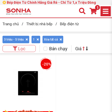
Bếp Điện Từ Chính Hãng Giá Rẻ - Chỉ Từ 1,x Triệu Đồng
1
Trang chủ
/
Thiết bị nhà bếp
/
Bếp điện từ
3 triệu - 5 triệu
1
Xóa tất cả
Bán chạy
Giá
Lọc
-20%